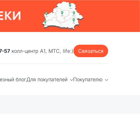
7-57
колл-центр А1, МТС, life:)
Связаться
езный блог
Для покупателей
Покупателю