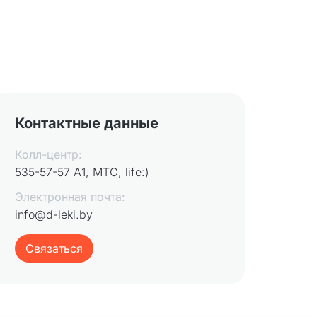
Контактные данные
Колл-центр:
535-57-57 А1, МТС, life:)
Электронная почта:
info@d-leki.by
Связаться