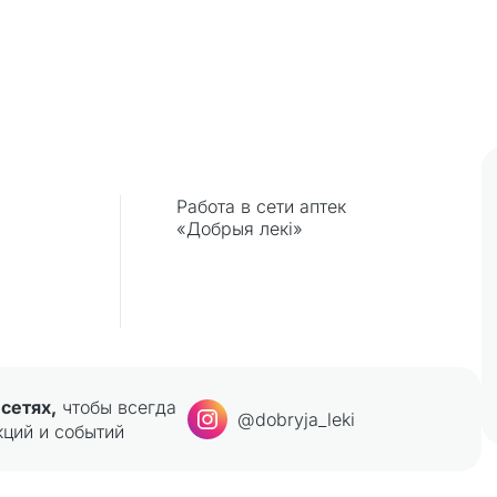
Работа в сети аптек
«Добрыя лекi»
сетях,
чтобы всегда
@dobryja_leki
кций и событий